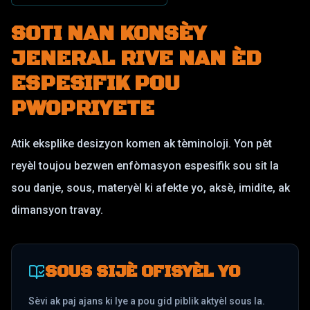
SOTI NAN KONSÈY
JENERAL RIVE NAN ÈD
ESPESIFIK POU
PWOPRIYETE
Atik eksplike desizyon komen ak tèminoloji. Yon pèt
reyèl toujou bezwen enfòmasyon espesifik sou sit la
sou danje, sous, materyèl ki afekte yo, aksè, imidite, ak
dimansyon travay.
SOUS SIJÈ OFISYÈL YO
Sèvi ak paj ajans ki lye a pou gid piblik aktyèl sous la.