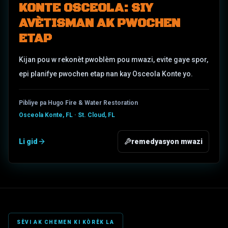
KONTE OSCEOLA: SIY
AVÈTISMAN AK PWOCHEN
ETAP
Kijan pou w rekonèt pwoblèm pou mwazi, evite gaye spor,
epi planifye pwochen etap nan kay Osceola Konte yo.
Pibliye pa Hugo Fire & Water Restoration
Osceola Konte, FL · St. Cloud, FL
Li gid
remedyasyon mwazi
SÈVI AK CHEMEN KI KÒRÈK LA