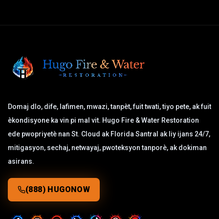
Domaj dlo, dife, lafimen, mwazi, tanpèt, fuit twati, tiyo pete, ak fuit
èkondisyone ka vin pi mal vit. Hugo Fire & Water Restoration
ede pwopriyetè nan St. Cloud ak Florida Santral ak liy ijans 24/7,
mitigasyon, sechaj, netwayaj, pwoteksyon tanporè, ak dokiman
asirans.
(888) HUGONOW