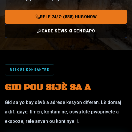
RELE 24/7: (888) HUGONOW
GADE SÈVIS KI GEN RAPÒ
RESOUS KONSANTRE
GID POU SIJÈ SA A
Gid sa yo bay sèvè a adrese kesyon diferan. Lè domaj
aktif, gaye, fimen, kontamine, oswa kite pwopriyete a
ekspoze, rele anvan ou kontinye li.