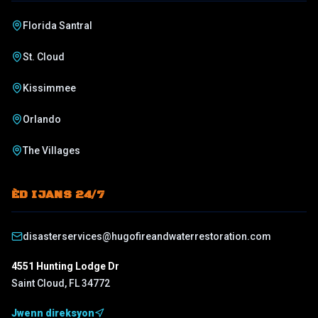
Florida Santral
St. Cloud
Kissimmee
Orlando
The Villages
ÈD IJANS 24/7
disasterservices@hugofireandwaterrestoration.com
4551 Hunting Lodge Dr
Saint Cloud
,
FL
34772
Jwenn direksyon