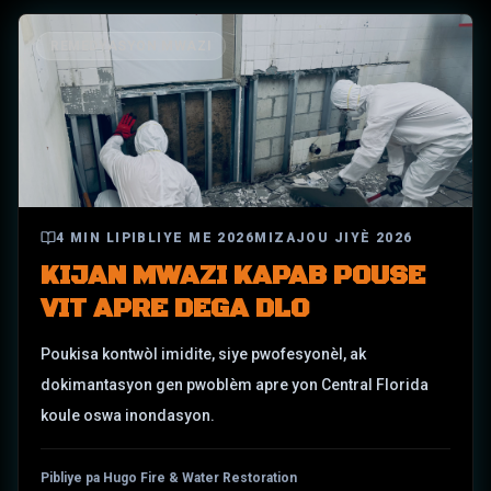
REMEDYASYON MWAZI
4
MIN LI
PIBLIYE
ME 2026
MIZAJOU
JIYÈ 2026
KIJAN MWAZI KAPAB POUSE
VIT APRE DEGA DLO
Poukisa kontwòl imidite, siye pwofesyonèl, ak
dokimantasyon gen pwoblèm apre yon Central Florida
koule oswa inondasyon.
Pibliye pa Hugo Fire & Water Restoration