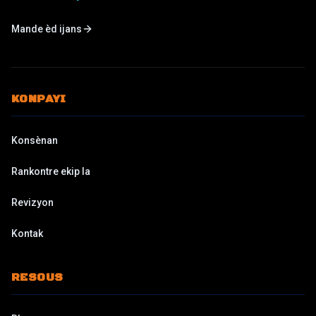
Mande èd ijans
KONPAYI
Konsènan
Rankontre ekip la
Revizyon
Kontak
RESOUS