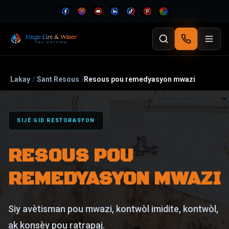
Lakay
/
Sant Resous
/
Resous pou remedyasyon mwazi
SIJÈ GID RESTORASYON
RESOUS POU
REMEDYASYON MWAZI
Siy avètisman pou mwazi, kontwòl imidite, kontwòl,
ak konsèy pou ratrapaj.