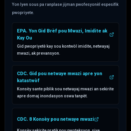
Yon lyen sous pa ranplase jijman pwofesyonèl espesifik
pwopriyete.
EPA. Yon Gid Brèf pou Mwazi, Imidite ak
(ouvè nan yon nouvo onglet)
Kay Ou
Gid pwopriyetè kay sou kontwòl imidite, netwayaj
mwazi, ak prevansyon.
CDC. Gid pou netwaye mwazi apre yon
(ouvè nan yon nouvo onglet)
katastwòf
Konsèy sante piblik sou netwayaj mwazi an sekirite
apre domaj inondasyon oswa tanpèt.
CDC. 8 Konsèy pou netwaye mwazi
(ouvè nan yon nouvo onglet)
Konsèy sekirite pratik pou pwoteksyon, siye,