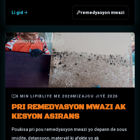
Li gid
remedyasyon mwazi
REMEDYASYON MWAZI
6
MIN LI
PIBLIYE
ME 2026
MIZAJOU
JIYÈ 2026
PRI REMEDYASYON MWAZI AK
KESYON ASIRANS
Poukisa pri pou remedyasyon mwazi yo depann de sous
imidite, detansyon, materyèl ki afekte yo ak