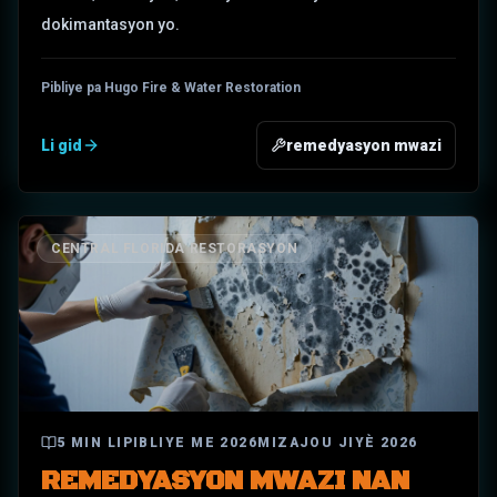
dokimantasyon yo.
Pibliye pa Hugo Fire & Water Restoration
Li gid
remedyasyon mwazi
CENTRAL FLORIDA RESTORASYON
5
MIN LI
PIBLIYE
ME 2026
MIZAJOU
JIYÈ 2026
REMEDYASYON MWAZI NAN