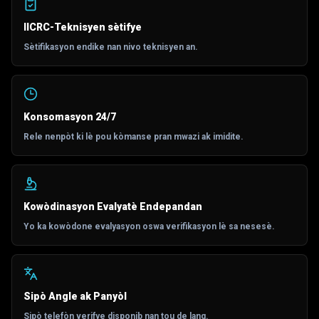
IICRC-Teknisyen sètifye
Sètifikasyon endike nan nivo teknisyen an.
Konsomasyon 24/7
Rele nenpòt ki lè pou kòmanse pran mwazi ak imidite.
Kowòdinasyon Evalyatè Endepandan
Yo ka kowòdone evalyasyon oswa verifikasyon lè sa nesesè.
Sipò Angle ak Panyòl
Sipò telefòn verifye disponib nan tou de lang.