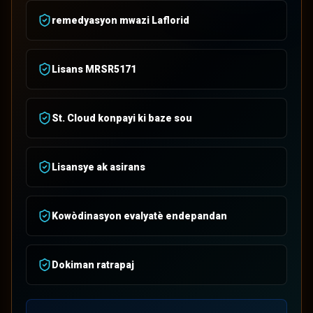
remedyasyon mwazi Laflorid
Lisans MRSR5171
St. Cloud konpayi ki baze sou
Lisansye ak asirans
Kowòdinasyon evalyatè endepandan
Dokiman ratrapaj