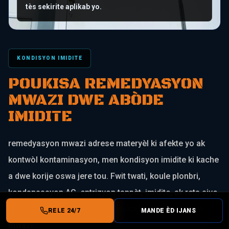
tès sekirite aplikab yo.
KONDISYON IMIDITE
POUKISA REMEDYASYON
MWAZI DWE ABÒDE
IMIDITE
remedyasyon mwazi adrese materyèl ki afekte yo ak
kontwòl kontaminasyon, men kondisyon imidite ki kache
a dwe korije oswa jere tou. Fwit twati, koule plonbri,
kondansasyon AC, entrizyon tanpèt, imidite, ak reta siye
ka kontribye nan kondisyon renouvlab ki gen rapò ak
RELE 24/7
MANDE ÈD IJANS
mwazi.