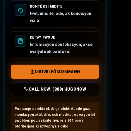
KONTÈKS IMIDITE
Fwit, imidite, odè, ak kondisyon
vizib
DETAY PWOJÈ
Enfòmasyon sou lokasyon, aksè,
evalyatè ak pwotokòl
LOUVRI FÒM DEMANN
CALL NOW:
(888) HUGONOW
Pou danje estriktirèl, danje elektrik, odè gaz,
inondasyon aktif, dife, risk medikal, oswa yon lòt
pwoblèm pou sekirite lavi, rele 911 oswa
otorite ijans ki apwopriye a dabò.