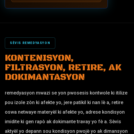
SÈVIS REMEDYASYON
KONTENISYON,
FILTRASYON, RETIRE, AK
DOKIMANTASYON
remedyasyon mwazi se yon pwosesis kontwole ki itilize
pou izole zòn ki afekte yo, jere patikil ki nan lè a, retire
oswa netwaye materyèl ki afekte yo, adrese kondisyon
imidite ki gen rapò ak dokimante travay yo fè a. Sèvis
aktyèl yo depann sou kondisyon pwojè yo ak dimansyon