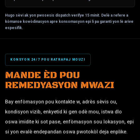
Hugo sèvi ak yon pwosesis dispatch verifye 15 minit. Delè a refere a
kòmanse kowòdinasyon apre konsomasyon epi li pa garanti yon lè arive
espesifik.
KONSYON 24/7 POU RATRAPAJ MOUZI
MANDE ÈD POU
REMEDYASYON MWAZI
Bay enfòmasyon pou kontakte w, adrès sèvis ou,
kondisyon vizib, enkyetid ki gen odè mou, istwa dlo
oswa imidite ki sot pase, enfòmasyon sou lokasyon, epi
si yon evalè endepandan oswa pwotokòl deja enplike.