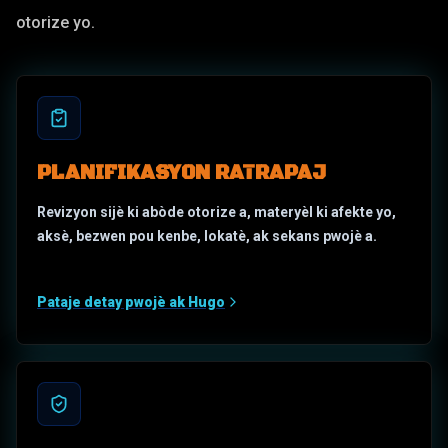
otorize yo.
PLANIFIKASYON RATRAPAJ
Revizyon sijè ki abòde otorize a, materyèl ki afekte yo,
aksè, bezwen pou kenbe, lokatè, ak sekans pwojè a.
Pataje detay pwojè ak Hugo