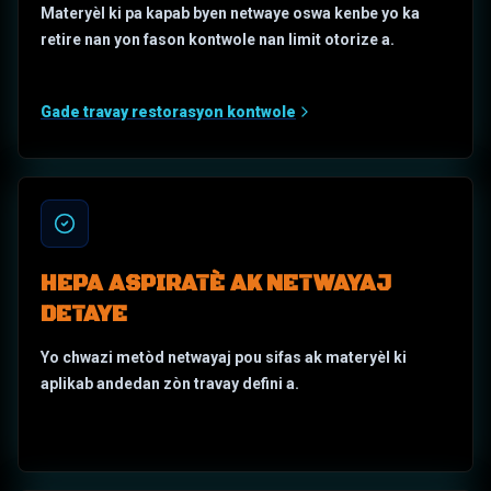
Materyèl ki pa kapab byen netwaye oswa kenbe yo ka
retire nan yon fason kontwole nan limit otorize a.
Gade travay restorasyon kontwole
HEPA ASPIRATÈ AK NETWAYAJ
DETAYE
Yo chwazi metòd netwayaj pou sifas ak materyèl ki
aplikab andedan zòn travay defini a.