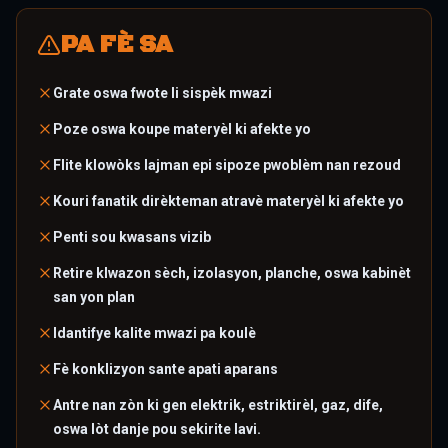
PA FÈ SA
Grate oswa fwote li sispèk mwazi
Poze oswa koupe materyèl ki afekte yo
Flite klowòks lajman epi sipoze pwoblèm nan rezoud
Kouri fanatik dirèkteman atravè materyèl ki afekte yo
Penti sou kwasans vizib
Retire klwazon sèch, izolasyon, planche, oswa kabinèt
san yon plan
Idantifye kalite mwazi pa koulè
Fè konklizyon sante apati aparans
Antre nan zòn ki gen elektrik, estriktirèl, gaz, dife,
oswa lòt danje pou sekirite lavi.