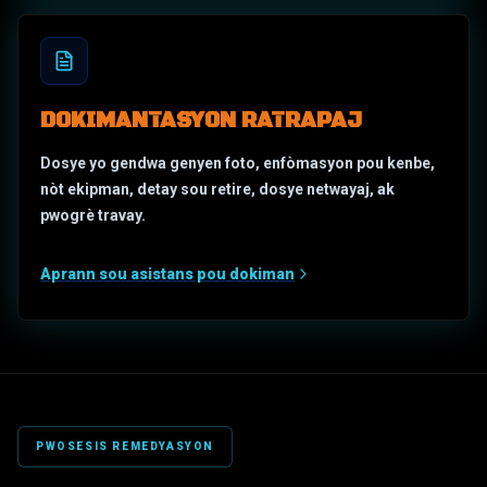
DOKIMANTASYON RATRAPAJ
Dosye yo gendwa genyen foto, enfòmasyon pou kenbe,
nòt ekipman, detay sou retire, dosye netwayaj, ak
pwogrè travay.
Aprann sou asistans pou dokiman
PWOSESIS REMEDYASYON