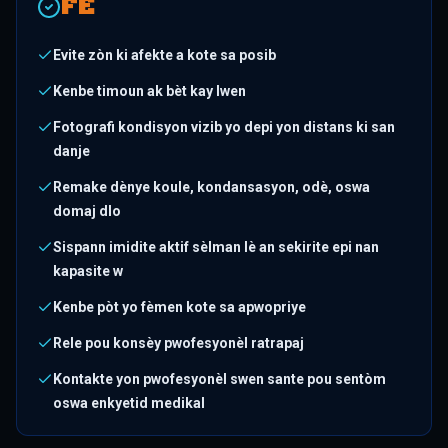
FÈ
Evite zòn ki afekte a kote sa posib
Kenbe timoun ak bèt kay lwen
Fotografi kondisyon vizib yo depi yon distans ki san
danje
Remake dènye koule, kondansasyon, odè, oswa
domaj dlo
Sispann imidite aktif sèlman lè an sekirite epi nan
kapasite w
Kenbe pòt yo fèmen kote sa apwopriye
Rele pou konsèy pwofesyonèl ratrapaj
Kontakte yon pwofesyonèl swen sante pou sentòm
oswa enkyetid medikal