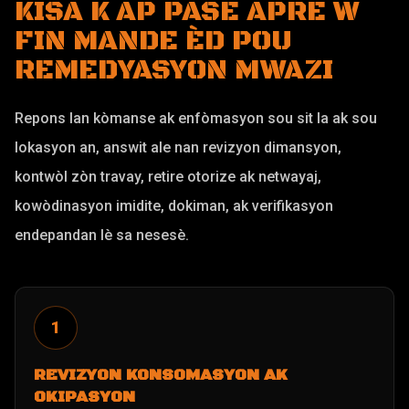
KISA K AP PASE APRE W
FIN MANDE ÈD POU
REMEDYASYON MWAZI
Repons lan kòmanse ak enfòmasyon sou sit la ak sou
lokasyon an, answit ale nan revizyon dimansyon,
kontwòl zòn travay, retire otorize ak netwayaj,
kowòdinasyon imidite, dokiman, ak verifikasyon
endepandan lè sa nesesè.
1
REVIZYON KONSOMASYON AK
OKIPASYON