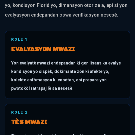
yo, kondisyon Florid yo, dimansyon otorize a, epi si yon
evalyasyon endepandan oswa verifikasyon nesesè.
ROLE
1
EVALYASYON MWAZI
Yon evalyatè mwazi endepandan ki gen lisans ka evalye
kondisyon yo sispèk, dokimante zòn ki afekte yo,
kolekte enfòmasyon ki enpòtan, epi prepare yon
pwotokòl ratrapaj lè sa nesesè.
ROLE
2
TÈS MWAZI