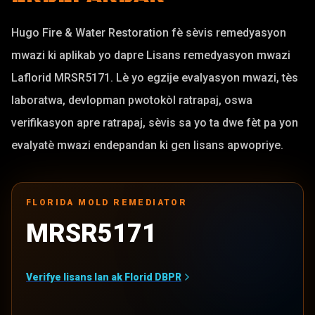
Hugo Fire & Water Restoration fè sèvis remedyasyon
mwazi ki aplikab yo dapre Lisans remedyasyon mwazi
Laflorid MRSR5171. Lè yo egzije evalyasyon mwazi, tès
laboratwa, devlopman pwotokòl ratrapaj, oswa
verifikasyon apre ratrapaj, sèvis sa yo ta dwe fèt pa yon
evalyatè mwazi endepandan ki gen lisans apwopriye.
FLORIDA MOLD REMEDIATOR
MRSR5171
Verifye lisans lan ak Florid DBPR