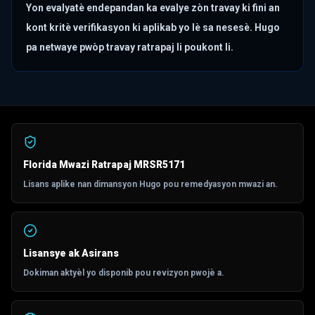
Yon evalyatè endepandan ka evalye zòn travay ki fini an
kont kritè verifikasyon ki aplikab yo lè sa nesesè. Hugo
pa netwaye pwòp travay ratrapaj li poukont li.
Florida Mwazi Ratrapaj MRSR5171
Lisans aplike nan dimansyon Hugo pou remedyasyon mwazi an.
Lisansye ak Asirans
Dokiman aktyèl yo disponib pou revizyon pwojè a.