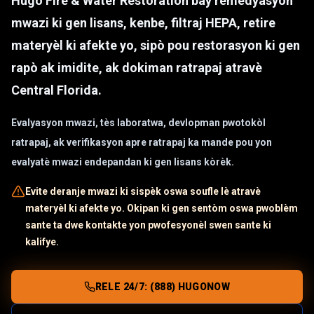
Hugo Fire & Water Restoration bay remedyasyon
mwazi ki gen lisans, kenbe, filtraj HEPA, retire
materyèl ki afekte yo, sipò pou restorasyon ki gen
rapò ak imidite, ak dokiman ratrapaj atravè
Central Florida.
Evalyasyon mwazi, tès laboratwa, devlopman pwotokòl
ratrapaj, ak verifikasyon apre ratrapaj ka mande pou yon
evalyatè mwazi endepandan ki gen lisans kòrèk.
Evite deranje mwazi ki sispèk oswa soufle lè atravè
materyèl ki afekte yo. Okipan ki gen sentòm oswa pwoblèm
sante ta dwe kontakte yon pwofesyonèl swen sante ki
kalifye.
RELE 24/7: (888) HUGONOW