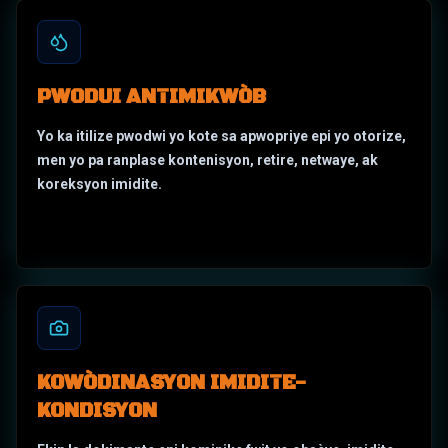
PWODUI ANTIMIKWÒB
Yo ka itilize pwodwi yo kote sa apwopriye epi yo otorize,
men yo pa ranplase kontenisyon, retire, netwaye, ak
koreksyon imidite.
KOWÒDINASYON IMIDITE-
KONDISYON