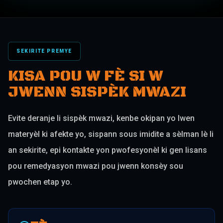
SEKIRITE PREMYE
KISA POU W FÈ SI W
JWENN SISPÈK MWAZI
Evite deranje li sispèk mwazi, kenbe okipan yo lwen
materyèl ki afekte yo, sispann sous imidite a sèlman lè li
an sekirite, epi kontakte yon pwofesyonèl ki gen lisans
pou remedyasyon mwazi pou jwenn konsèy sou
pwochen etap yo.