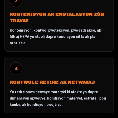
3
KONTENISYON AK ENSTALASYON ZÒN
TRAVAY
Kontenisyon, kontwòl pwoteksyon, pwosedi aksè, ak
filtraj HEPA yo etabli dapre kondisyon sit la ak plan
otorize a.
4
KONTWOLE RETIRE AK NETWAYAJ
Yo retire oswa netwaye materyèl ki afekte yo dapre
dimansyon apwouve, kondisyon materyèl, estrateji pou
kenbe, ak kondisyon pwojè yo.