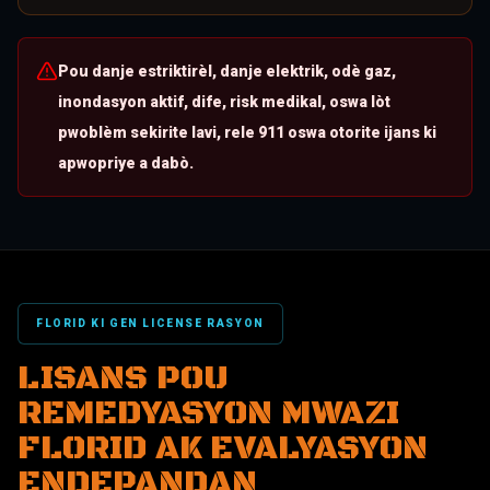
Pou danje estriktirèl, danje elektrik, odè gaz,
inondasyon aktif, dife, risk medikal, oswa lòt
pwoblèm sekirite lavi, rele 911 oswa otorite ijans ki
apwopriye a dabò.
FLORID KI GEN LICENSE RASYON
LISANS POU
REMEDYASYON MWAZI
FLORID AK EVALYASYON
ENDEPANDAN