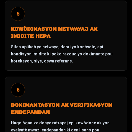
5
KOWÒDINASYON NETWAYAJ AK
IMIDITE HEPA
Sifas aplikab yo netwaye, debri yo kontwole, epi
kondisyon imidite ki poko rezoud yo dokimante pou
koreksyon, siye, oswa referans.
6
DOKIMANTASYON AK VERIFIKASYON
ENDEPANDAN
Hugo òganize dosye ratrapaj epi kowòdone ak yon
evalyatè mwazi endepandan ki gen lisans pou