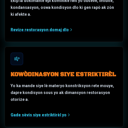
Ekip la dokimante epi kominike fwit yo obsève, imidite,
kondansasyon, oswa kondisyon dlo ki gen rapò ak zòn
ki afekte a.
Revize restorasyon domaj dlo
KOWÒDINASYON SIYE ESTRIKTIRÈL
Yo ka mande siye lè materyo konstriksyon rete mouye,
dapre kondisyon sous yo ak dimansyon restorasyon
otorize a.
Gade sèvis siye estriktirèl yo