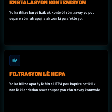
ENSTALASYON KONTENISYON
Yo ka itilize baryè fizik ak kontwòl zòn travay yo pou
separe zòn ratrapaj la ak zòn ki pa afekte yo.
FILTRASYON LÈ HEPA
Yo ka itilize aparèy lè filtre HEPA pou kaptire patikil ki
nan lè ki andedan oswa toupre yon zòn travay kontwole.