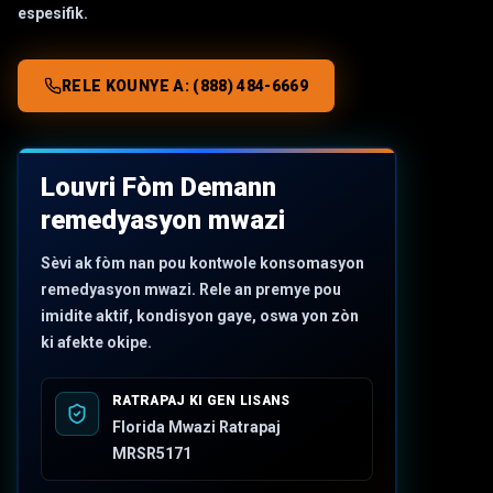
espesifik.
RELE KOUNYE A:
(888) 484-6669
Louvri Fòm Demann
remedyasyon mwazi
Sèvi ak fòm nan pou kontwole konsomasyon
remedyasyon mwazi. Rele an premye pou
imidite aktif, kondisyon gaye, oswa yon zòn
ki afekte okipe.
RATRAPAJ KI GEN LISANS
Florida Mwazi Ratrapaj
MRSR5171