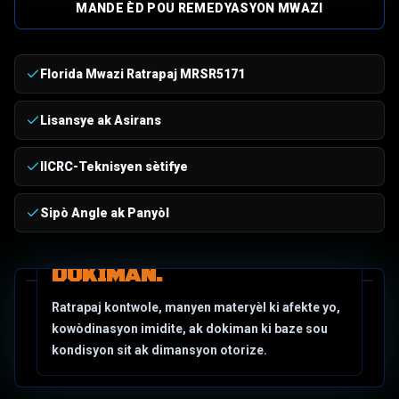
MANDE ÈD POU REMEDYASYON MWAZI
Florida Mwazi Ratrapaj MRSR5171
Lisansye ak Asirans
IICRC-Teknisyen sètifye
Sipò Angle ak Panyòl
REPONS POU RÈMEDYASYON MOUZI
GENYEN. FILTRE. RETIRE.
DOKIMAN.
Ratrapaj kontwole, manyen materyèl ki afekte yo,
kowòdinasyon imidite, ak dokiman ki baze sou
kondisyon sit ak dimansyon otorize.