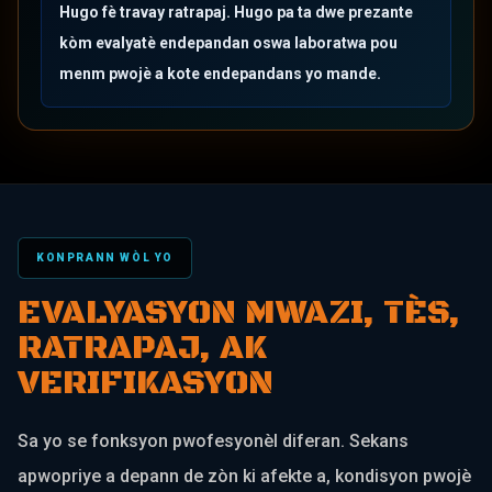
Hugo fè travay ratrapaj. Hugo pa ta dwe prezante
kòm evalyatè endepandan oswa laboratwa pou
menm pwojè a kote endepandans yo mande.
KONPRANN WÒL YO
EVALYASYON MWAZI, TÈS,
RATRAPAJ, AK
VERIFIKASYON
Sa yo se fonksyon pwofesyonèl diferan. Sekans
apwopriye a depann de zòn ki afekte a, kondisyon pwojè