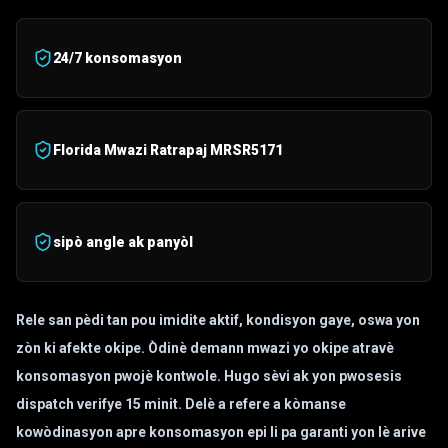
24/7 konsomasyon
Florida Mwazi Ratrapaj MRSR5171
sipò angle ak panyòl
Rele san pèdi tan pou imidite aktif, kondisyon gaye, oswa yon
zòn ki afekte okipe. Òdinè demann mwazi yo okipe atravè
konsomasyon pwojè kontwole.
Hugo sèvi ak yon pwosesis
dispatch verifye 15 minit. Delè a refere a kòmanse
kowòdinasyon apre konsomasyon epi li pa garanti yon lè arive