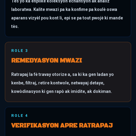
Tès yo ka enplike koleksyon echantiyon ak analiz
laboratwa. Kalite mwazi pa ka konfime pa koulè oswa
aparans vizyèl pou kont li, epi se pa tout pwojè ki mande
tès.
ROLE
3
REMEDYASYON MWAZI
Ratrapaj la fè travay otorize a, sa ki ka gen ladan yo
kenbe, filtraj, retire kontwole, netwayaj detaye,
kowòdinasyon ki gen rapò ak imidite, ak dokiman.
ROLE
4
VERIFIKASYON APRE RATRAPAJ