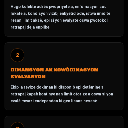
Hugo kolekte adrès pwopriyete a, enfòmasyon sou
lokatè a, kondisyon vizib, enkyetid odè, istwa imidite
resan, limit aksè, epi si yon evalyatè oswa pwotokòl
ratrapaj deja enplike.
2
DIMANSYON AK KOWÒDINASYON
EVALYASYON
Ekip la revize dokiman ki disponib epi detèmine si
ratrapaj kapab kontinye nan limit otorize a oswa si yon
evalè mwazi endepandan ki gen lisans nesesè.