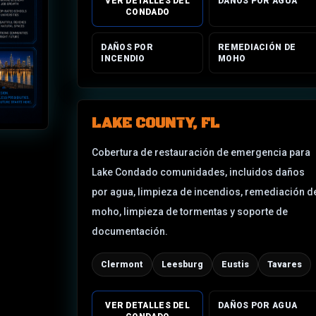
VER DETALLES DEL
DAÑOS POR AGUA
CONDADO
DAÑOS POR
REMEDIACIÓN DE
INCENDIO
MOHO
LAKE COUNTY, FL
Cobertura de restauración de emergencia para
Lake Condado
comunidades, incluidos daños
por agua, limpieza de incendios, remediación d
moho, limpieza de tormentas y soporte de
documentación.
Clermont
Leesburg
Eustis
Tavares
VER DETALLES DEL
DAÑOS POR AGUA