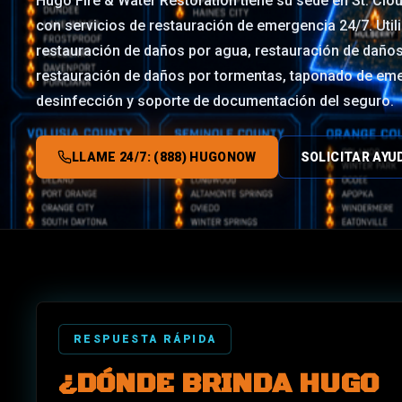
Hugo Fire & Water Restoration tiene su sede en St. Cloud
con servicios de restauración de emergencia 24/7. Util
restauración de daños por agua, restauración de daño
restauración de daños por tormentas, taponado de eme
desinfección y soporte de documentación del seguro.
LLAME 24/7: (888) HUGONOW
SOLICITAR AYU
RESPUESTA RÁPIDA
¿DÓNDE BRINDA HUGO