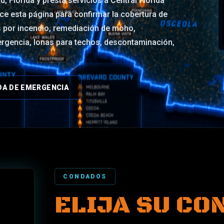
, Florida y presta servicios a Central Florida
ice esta página para confirmar la cobertura de
s por incendio, remediación de moho,
rgencia, lonas para techos, descontaminación,
DA DE EMERGENCIA
CONDADOS
ELIJA SU CO