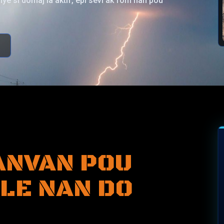
mye si domaj la aktif, epi sèvi ak fòm nan pou
 ANVAN POU
LE NAN DO