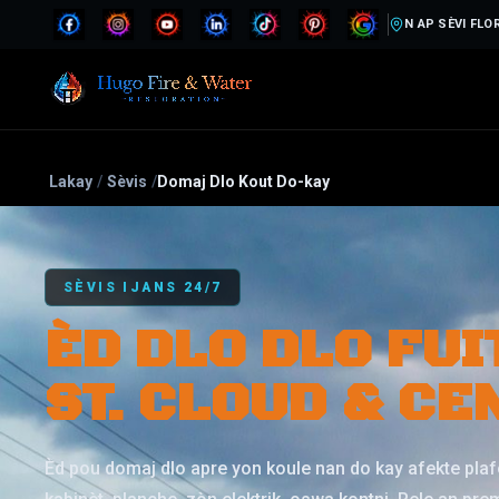
N AP SÈVI FLO
Lakay
/
Sèvis
/
Domaj Dlo Kout Do-kay
SÈVIS IJANS 24/7
ÈD DLO DLO FUI
ST. CLOUD & CE
Èd pou domaj dlo apre yon koule nan do kay afekte pla