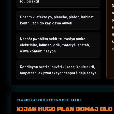
toujou aktif
D
o
Chanm ki afekte yo, planche, plafon, kabinèt,
p
kontni, zòn do kay, oswa ouvèti
a
H
Nenpòt pwoblèm sekirite imedya tankou
k
elektrisite, lafimen, odè, materyèl enstab,
r
oswa kontaminasyon.
Kondisyon twati a, ouvèti ki kase, koule aktif,
tanpèt tan, ak pwoteksyon tanporè deja eseye
PLANIFIKASYON REPONS POU IJANS
KIJAN HUGO PLAN
DOMAJ DLO 