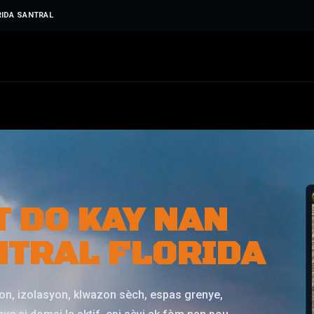
RIDA SANTRAL
T DO KAY NAN
NTRAL FLORIDA
fon, izolasyon, klwazon sèch, espas grenye,