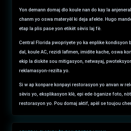
Yon demann domaj dlo koule nan do kay la anjeneral 
chanm yo oswa materyèl ki deja afekte. Hugo mand
etap la plis pase yon etikèt sèvis laj fè.
Central Florida pwopriyete yo ka enplike kondisyon b
dal, koule AC, rezidi lafimen, imidite kache, oswa k
ekip la diskite sou mitigasyon, netwayaj, pwoteksy
reklamasyon-rezilta yo.
Si w ap konpare konpayi restorasyon yo anvan w rele
sèvis yo, eksplikasyon klè, epi ede òganize foto, nò
restorasyon yo. Pou domaj aktif, apèl se toujou chem