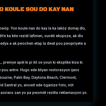
O KOULE SOU DO KAY NAN
wòp. Yon koule nan do kay la ka lakòz domaj dlo,
 ka kite rezidi lafimen, ouvèti ekspoze, ak dlo
edya a ak pwochen etap la dwat pou pwopriyete a
premye apèl ki pi itil se youn ki eksplike kisa ki
ite pou antre. Hugo ede kliyan restorasyon ijans
lbourne, Palm Bay, Daytona Beach, Clermont,
id Santral yo, answit ede òganize foto, nòt
 asirans san yo pa pwomèt rezilta reklamasyon yo.