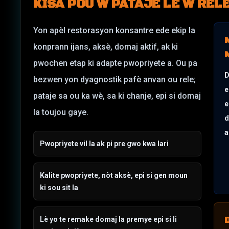
KISA POU W PATAJE LÈ W REL
Yon apèl restorasyon konsantre ede ekip la
konprann ijans, aksè, domaj aktif, ak ki
pwochen etap ki adapte pwopriyete a. Ou pa
D
bezwen yon dyagnostik pafè anvan ou rele;
e
pataje sa ou ka wè, sa ki chanje, epi si domaj
e
la toujou gaye.
d
a
Pwopriyete vil la ak pi pre gwo kwa lari
Kalite pwopriyete, nòt aksè, epi si gen moun
ki sou sit la
Lè yo te remake domaj la premye epi si li