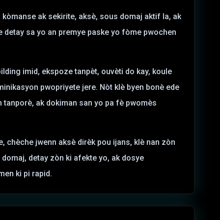
kòmanse ak sekirite, aksè, sous domaj aktif la, ak
e detay sa yo an premye paske yo fòme pwochen
ilding imid, ekspoze tanpèt, ouvèti do kay, koule
ominikasyon pwopriyete jere. Nòt klè byen bonè ede
on tanporè, ak dokiman san yo pa fè pwomès
, chèche jwenn aksè dirèk pou ijans, klè nan zòn
t domaj, detay zòn ki afekte yo, ak dosye
en ki pi rapid.