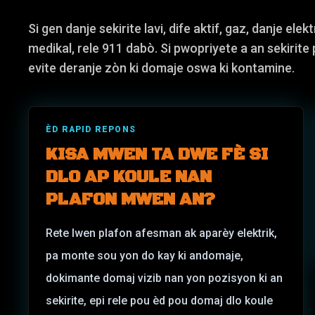
Si gen danje sekirite lavi, dife aktif, gaz, danje ele
medikal, rele 911 dabò. Si pwopriyete a an sekirite
evite deranje zòn ki domaje oswa ki kontamine.
ÈD RAPID REPONS
KISA MWEN TA DWE FÈ SI
DLO AP KOULE NAN
PLAFON MWEN AN?
Rete lwen plafon afesman ak aparèy elektrik,
pa monte sou yon do kay ki andomaje,
dokimante domaj vizib nan yon pozisyon ki an
sekirite, epi rele pou èd pou domaj dlo koule