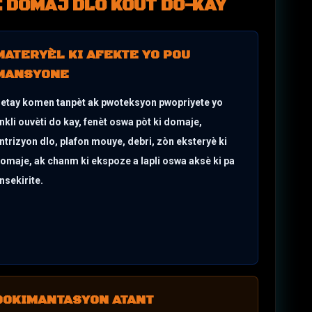
E
DOMAJ DLO KOUT DO-KAY
MATERYÈL KI AFEKTE YO POU
MANSYONE
etay komen tanpèt ak pwoteksyon pwopriyete yo
nkli ouvèti do kay, fenèt oswa pòt ki domaje,
ntrizyon dlo, plafon mouye, debri, zòn eksteryè ki
omaje, ak chanm ki ekspoze a lapli oswa aksè ki pa
nsekirite.
DOKIMANTASYON ATANT