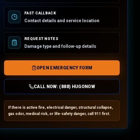
FAST CALLBACK
Contact details and service location
REQUEST NOTES
Damage type and follow-up details
OPEN EMERGENCY FORM
CALL NOW:
(888) HUGONOW
If there is active fire, electrical danger, structural collapse,
gas odor, medical risk, or life-safety danger, call 911 first.