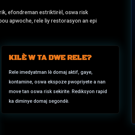
ktrik, efondreman estriktirèl, oswa risk
 pou apwoche, rele liy restorasyon an epi
KILÈ W TA DWE RELE?
Rele imedyatman lè domaj aktif, gaye,
kontamine, oswa ekspoze pwopriyete a nan
move tan oswa risk sekirite. Rediksyon rapid
ka diminye domaj segondè.