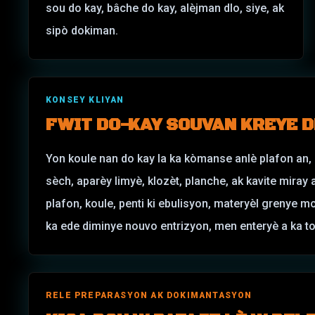
sou do kay, bâche do kay, alèjman dlo, siye, ak
sipò dokiman.
KONSEY KLIYAN
FWIT DO-KAY SOUVAN KREYE 
Yon koule nan do kay la ka kòmanse anlè plafon an,
sèch, aparèy limyè, klozèt, planche, ak kavite miray 
plafon, koule, penti ki ebulisyon, materyèl grenye m
ka ede diminye nouvo entrizyon, men enteryè a ka t
RELE PREPARASYON AK DOKIMANTASYON