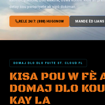
kabinèt, planche, zòn elektrik, oswa kontni. Rele an pre
detay sou pwopriyete ak sipò dokiman.
RELE 24/7: (888) HUGONOW
MANDE ÈD IJANS
DOMAJ DLO DLO FUITE ST. CLOUD FL
KISA POU W FÈ
DOMAJ DLO KOU
KAY LA