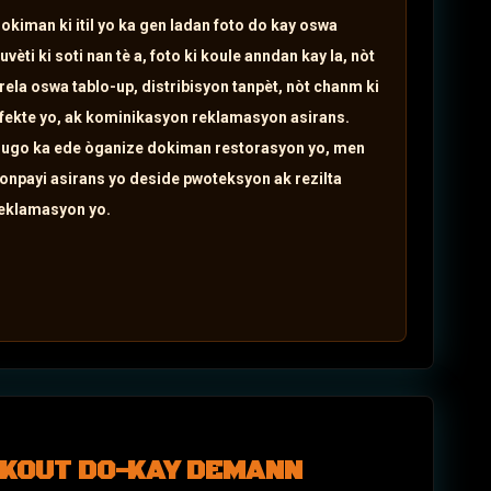
okiman ki itil yo ka gen ladan foto do kay oswa
uvèti ki soti nan tè a, foto ki koule anndan kay la, nòt
rela oswa tablo-up, distribisyon tanpèt, nòt chanm ki
fekte yo, ak kominikasyon reklamasyon asirans.
ugo ka ede òganize dokiman restorasyon yo, men
onpayi asirans yo deside pwoteksyon ak rezilta
eklamasyon yo.
KOUT DO-KAY
DEMANN