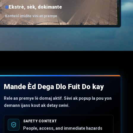
Ekstrè, sèk, dokimante
Kontwòl imidite vini an premye.
Mande Èd Dega Dlo Fuit Do kay
Rele an premye lè domaj aktif. Sèvi ak popup la pou yon
demann ijans kout ak detay swivi.
SAFETY CONTEXT
People, access, and immediate hazards