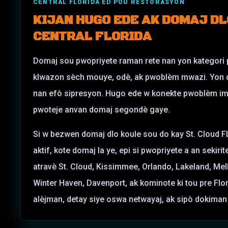
CENTRAL FLORIDA ÈD POU RESTORASYON
KIJAN HUGO EDE AK DOMAJ DL
CENTRAL FLORIDA
Domaj sou pwopriyete raman rete nan yon kategori p
klwazon sèch mouye, odè, ak pwoblèm mwazi. Yon dife
nan efò sipresyon. Hugo ede w konekte pwoblèm im
pwoteje anvan domaj segondè gaye.
Si w bezwen domaj dlo koule sou do kay St. Cloud FL, 
aktif, kote domaj la ye, epi si pwopriyete a an sekir
atravè St. Cloud, Kissimmee, Orlando, Lakeland, Me
Winter Haven, Davenport, ak kominote ki tou pre Flor
alèjman, detay siye oswa netwayaj, ak sipò dokiman