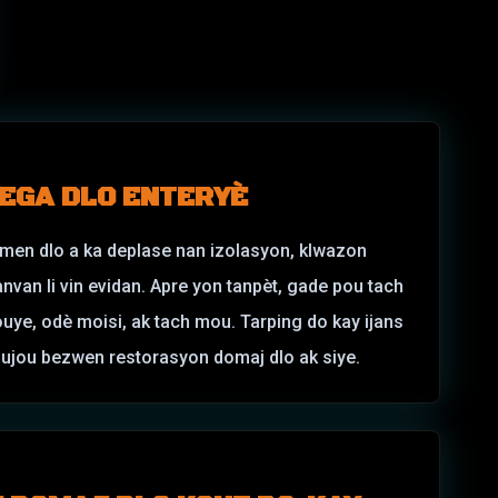
DEGA DLO ENTERYÈ
 men dlo a ka deplase nan izolasyon, klwazon
anvan li vin evidan. Apre yon tanpèt, gade pou tach
ouye, odè moisi, ak tach mou. Tarping do kay ijans
oujou bezwen restorasyon domaj dlo ak siye.