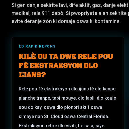
Si gen danje sekirite lavi, dife aktif, gaz, danje ele
medikal, rele 911 dabò. Si pwopriyete a an sekirite
evite deranje zòn ki domaje oswa ki kontamine.
ÈD RAPID REPONS
KILÈ OU TA DWE RELE POU
FÈ EKSTRAKSYON DLO
IJANS?
Rele pou fè ekstraksyon dlo ijans lè dlo kanpe,
planche tranpe, tapi mouye, dlo lapli, dlo koule
sou do kay, oswa dlo plonbri aktif oswa
simaye nan St. Cloud oswa Central Florida.
Ekstraksyon retire dlo vizib, Lè sa a, siye