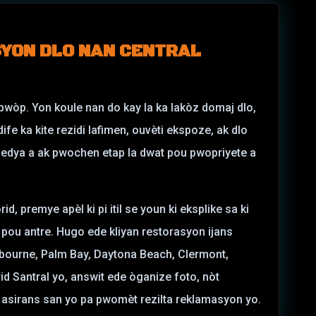
SYON DLO NAN CENTRAL
wòp. Yon koule nan do kay la ka lakòz domaj dlo,
 ka kite rezidi lafimen, ouvèti ekspoze, ak dlo
edya a ak pwochen etap la dwat pou pwopriyete a
d, premye apèl ki pi itil se youn ki eksplike sa ki
te pou antre. Hugo ede kliyan restorasyon ijans
lbourne, Palm Bay, Daytona Beach, Clermont,
id Santral yo, answit ede òganize foto, nòt
 asirans san yo pa pwomèt rezilta reklamasyon yo.