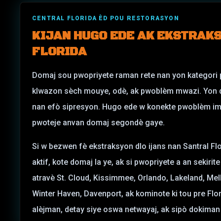
CENTRAL FLORIDA ÈD POU RESTORASYON
KIJAN HUGO EDE AK EKSTRAK
FLORIDA
Domaj sou pwopriyete raman rete nan yon kategori p
klwazon sèch mouye, odè, ak pwoblèm mwazi. Yon dife
nan efò sipresyon. Hugo ede w konekte pwoblèm im
pwoteje anvan domaj segondè gaye.
Si w bezwen fè ekstraksyon dlo ijans nan Santral Flori
aktif, kote domaj la ye, ak si pwopriyete a an sekiri
atravè St. Cloud, Kissimmee, Orlando, Lakeland, Me
Winter Haven, Davenport, ak kominote ki tou pre Flor
alèjman, detay siye oswa netwayaj, ak sipò dokiman