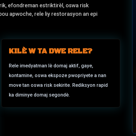
ktrik, efondreman estriktirèl, oswa risk
 pou apwoche, rele liy restorasyon an epi
KILÈ W TA DWE RELE?
Rele imedyatman lè domaj aktif, gaye,
kontamine, oswa ekspoze pwopriyete a nan
move tan oswa risk sekirite. Rediksyon rapid
ka diminye domaj segondè.