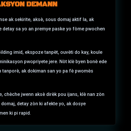
AKSYON
DEMANN
 ak sekirite, aksè, sous domaj aktif la, ak
e detay sa yo an premye paske yo fòme pwochen
ilding imid, ekspoze tanpèt, ouvèti do kay, koule
ominikasyon pwopriyete jere. Nòt klè byen bonè ede
on tanporè, ak dokiman san yo pa fè pwomès
, chèche jwenn aksè dirèk pou ijans, klè nan zòn
t domaj, detay zòn ki afekte yo, ak dosye
en ki pi rapid.