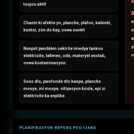
toujou aktif
D
n
Chanm ki afekte yo, planche, plafon, kabinèt,
kontni, zòn do kay, oswa ouvèti
n
a
y
Nenpòt pwoblèm sekirite imedya tankou
r
elektrisite, lafimen, odè, materyèl enstab,
oswa kontaminasyon.
Sous dlo, pwofondè dlo kanpe, planche
mouye, mi mouye, sitiyasyon koule, epi si
elektrisite ka enplike.
PLANIFIKASYON REPONS POU IJANS