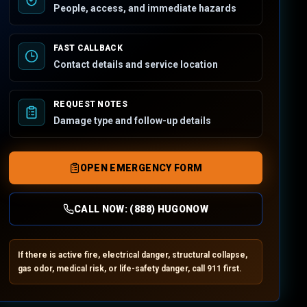
People, access, and immediate hazards
FAST CALLBACK
Contact details and service location
REQUEST NOTES
Damage type and follow-up details
OPEN EMERGENCY FORM
CALL NOW:
(888) HUGONOW
If there is active fire, electrical danger, structural collapse,
gas odor, medical risk, or life-safety danger, call 911 first.