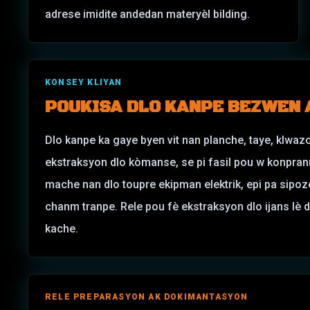
adrese imidite andedan materyèl bilding.
KONSEY KLIYAN
POUKISA DLO KANPE BEZWEN 
Dlo kanpe ka gaye byen vit nan planche, taye, klwazo
ekstraksyon dlo kòmanse, se pi fasil pou w konprann
mache nan dlo toupre ekipman elektrik, epi pa sipoz
chanm tranpe. Rele pou fè ekstraksyon dlo ijans lè 
kache.
RELE PREPARASYON AK DOKIMANTASYON