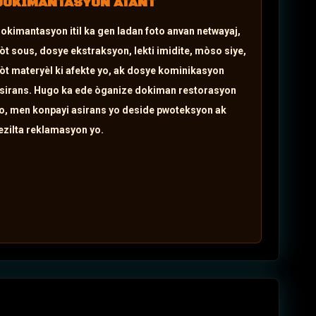
DOKIMANTASYON ATANT
okimantasyon itil ka gen ladan foto anvan netwayaj,
òt sous, dosye ekstraksyon, lekti imidite, mòso siye,
òt materyèl ki afekte yo, ak dosye kominikasyon
sirans.
Hugo ka ede òganize dokiman restorasyon
o, men konpayi asirans yo deside pwoteksyon ak
ezilta reklamasyon yo.