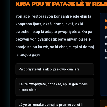
KISA POU W PATAJE LÈ W REL
Yon apèl restorasyon konsantre ede ekip la
konprann ijans, aksè, domaj aktif, ak ki
pwochen etap ki adapte pwopriyete a. Ou pa
D
bezwen yon dyagnostik pafè anvan ou rele;
m
pataje sa ou ka wè, sa ki chanje, epi si domaj
k
la toujou gaye.
i
Pwopriyete vil la ak pi pre gwo kwa lari
Kalite pwopriyete, nòt aksè, epi si gen moun
ki sou sit la
Lè yo te remake domaj la premye epi si li