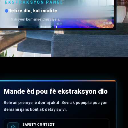
EKSTRAKSYON PANEL
Retire dlo, kat imidite
Ekstraksyon kòmanse plan siye a.
Mande èd pou fè ekstraksyon dlo
Rele an premye lè domaj aktif. Sèvi ak popup la pou yon
demann ijans kout ak detay swivi.
SAFETY CONTEXT