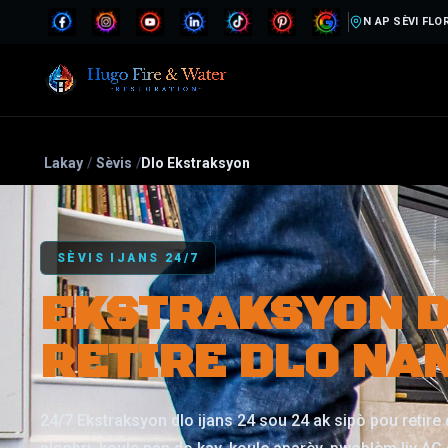
N AP SÈVI FLO
Lakay
/
Sèvis
/
Dlo Ekstraksyon
SÈVIS IJANS 24/7
EKSTRAKSYON D
RETIRE DLO NAN
24/7 Ekstraksyon dlo ijans 24 sou 24 ak sipò pou retire