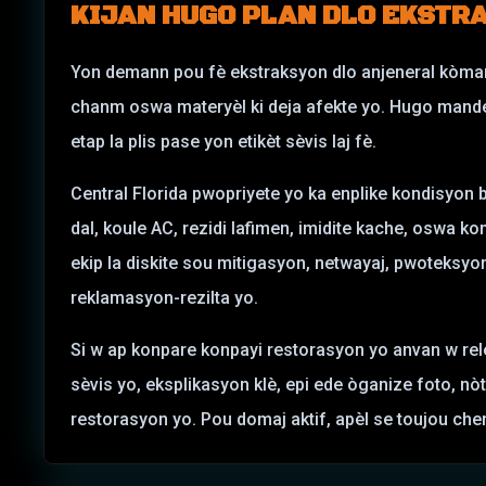
KIJAN HUGO PLAN
DLO EKSTR
Yon demann pou fè ekstraksyon dlo anjeneral kòmanse
chanm oswa materyèl ki deja afekte yo. Hugo mand
etap la plis pase yon etikèt sèvis laj fè.
Central Florida pwopriyete yo ka enplike kondisyon b
dal, koule AC, rezidi lafimen, imidite kache, oswa k
ekip la diskite sou mitigasyon, netwayaj, pwoteksy
reklamasyon-rezilta yo.
Si w ap konpare konpayi restorasyon yo anvan w rele
sèvis yo, eksplikasyon klè, epi ede òganize foto, nò
restorasyon yo. Pou domaj aktif, apèl se toujou chem