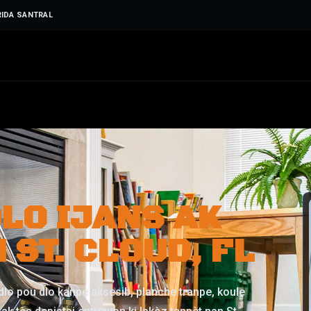
RIDA SANTRAL
LO IJANS AK
 ST. CLOUD, FL
 dlo pou dlo kanpe aksesib, planche tranpe, koule