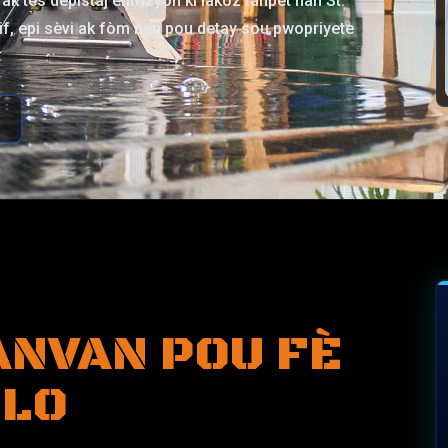
ak tès depistaj entrizyon ki lakòz tanpèt nan St.
tif, epi sèvi ak fòm nan pou detay sou pwopriyete
ANVAN POU FÈ
DLO