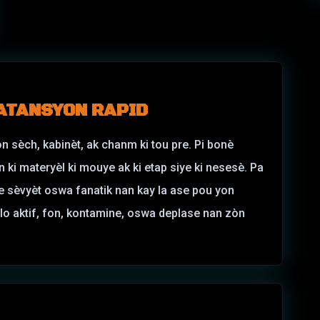
ATANSYON RAPID
n sèch, kabinèt, ak chanm ki tou pre. Pi bonè
 ki materyèl ki mouye ak ki etap siye ki nesesè. Pa
e sèvyèt oswa fanatik nan kay la ase pou yon
dlo aktif, fon, kontamine, oswa deplase nan zòn