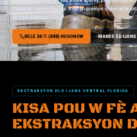
plonbri, koule nan do kay, koule aparèy, pwoblèm liy AC, 
Cloud ak Central Florida. Rele an premye si domaj la ak
ak sipò dokiman.
RELE 24/7: (888) HUGONOW
MANDE ÈD IJANS
EKSTRAKSYON DLO IJANS CENTRAL FLORIDA
KISA POU W FÈ 
EKSTRAKSYON 