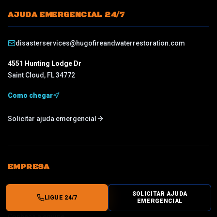
AJUDA EMERGENCIAL 24/7
disasterservices@hugofireandwaterrestoration.com
4551 Hunting Lodge Dr
Saint Cloud
,
FL
34772
Como chegar
Solicitar ajuda emergencial
EMPRESA
SOLICITAR AJUDA
Sobre
LIGUE 24/7
EMERGENCIAL
Conheça a equipe