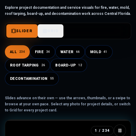
Explore project documentation and service visuals for fire, water, mold,
roof tarping, board-up, and decontamination work across Central Florida.
SLIDER
GRID
ALL
FIRE
WATER
MOLD
234
34
66
41
ROOF TARPING
BOARD-UP
26
12
DECONTAMINATION
DECONTAMINATION
55
CLEANOUT AND JUNK REMOVAL 01
Contents and debris removal · Central Florida
Slides advance on their own — use the arrows, thumbnails, or a swipe to
browse at your own pace. Select any photo for project details, or switch
VIEW PROJECT DETAILS
to Grid for every project card.
1
/
234