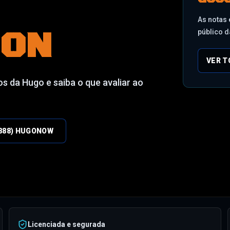
As notas 
ION
público d
VER T
os da Hugo e saiba o que avaliar ao
 (888) HUGONOW
Licenciada e segurada