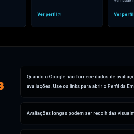
Verificado
1
Ver perfil
Ver perfil
em uma nova guia
)
—
HomeAdvisor
(
abre em uma nova guia
—
BBB
)
(
ab
Quando o Google não fornece dados de avaliaçõ
S
avaliações. Use os links para abrir o Perfil da E
Avaliações longas podem ser recolhidas visualme