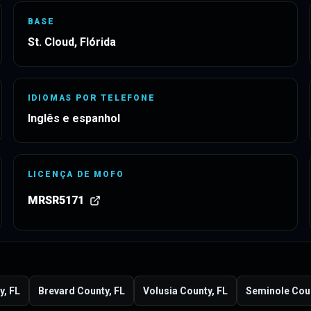
BASE
St. Cloud, Flórida
IDIOMAS POR TELEFONE
Inglês e espanhol
LICENÇA DE MOFO
MRSR5171
(
abre em uma nova guia
)
y, FL
Brevard County, FL
Volusia County, FL
Seminole Coun