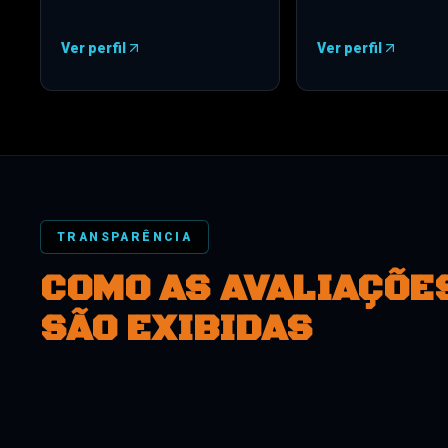
Ver perfil
Ver perfil
—
Google
(
abre em uma nova guia
)
—
Trustpilot
(
abre 
TRANSPARÊNCIA
COMO AS AVALIAÇÕE
SÃO EXIBIDAS