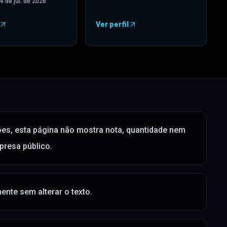
4 de jul. de 2026
Ver perfil
re em uma nova guia
)
—
Facebook
(
abre em uma nova guia
)
es, esta página não mostra nota, quantidade nem
mpresa público.
nte sem alterar o texto.