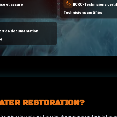
isé et assuré
IICRC-Techniciens certi
Techniciens certifiés
rt de documentation
ce
WATER RESTORATION?
treprise de restauration des dommages matériels basée 