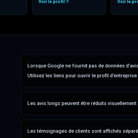
Voir le profil
Voir le pro
re dans un nouvel onglet
—
HomeAdvisor
)
(
s’ouvre dans un nouvel ongle
—
BBB
(
s’
Lorsque Google ne fournit pas de données d’avis, 
Utilisez les liens pour ouvrir le profil d’entreprise
Les avis longs peuvent être réduits visuellement 
Les témoignages de clients sont affichés séparé