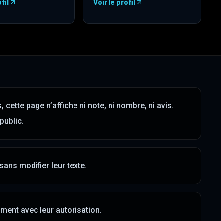
fil
Voir le profil
t
ouvre dans un nouvel onglet
)
—
)
Facebook
(
s’ouvre dans un nouvel 
cette page n’affiche ni note, ni nombre, ni avis.
 public.
sans modifier leur texte.
ment avec leur autorisation.