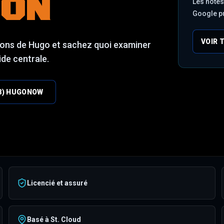
ION
Les notes 
Google p
VOIR 
ations de Hugo et sachez quoi examiner
ide centrale.
88) HUGONOW
Licencié et assuré
Basé à St. Cloud