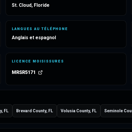
St. Cloud, Floride
LANGUES AU TÉLÉPHONE
Anglais et espagnol
LICENCE MOISISSURES
MRSR5171
(
s’ouvre dans un nouvel onglet
)
y, FL
Brevard County, FL
Volusia County, FL
Seminole Coun