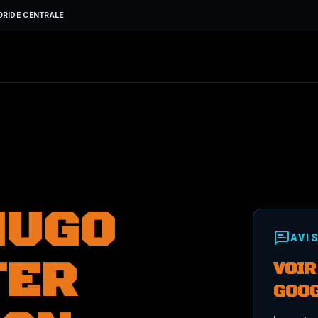
ORIDE CENTRALE
HUGO
AVI
TER
VOIR
GOO