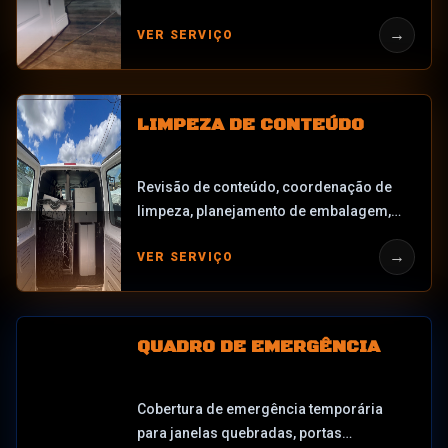
coordenação de limpeza, planejamento
→
VER SERVIÇO
de filtragem, planejamento de
desodorização e documentação após
danos materiais.
LIMPEZA DE CONTEÚDO
Revisão de conteúdo, coordenação de
limpeza, planejamento de embalagem,
documentação fotográfica, suporte de
→
VER SERVIÇO
inventário e coordenação de restauração
após danos causados por água, fogo,
fumaça, mofo ou tempestade.
QUADRO DE EMERGÊNCIA
Cobertura de emergência temporária
para janelas quebradas, portas