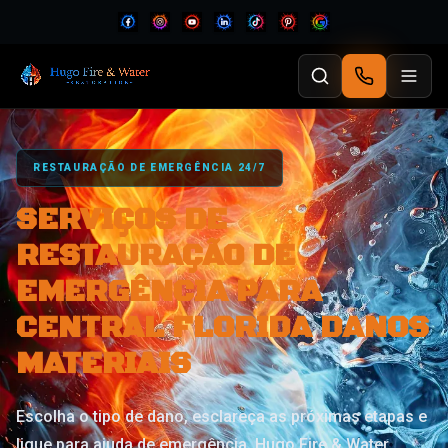
RESTAURAÇÃO DE EMERGÊNCIA 24/7
SERVIÇOS DE
RESTAURAÇÃO DE
EMERGÊNCIA PARA
CENTRAL FLORIDA DANOS
MATERIAIS
Escolha o tipo de dano, esclareça as próximas etapas e
ligue para ajuda de emergência. Hugo Fire & Water