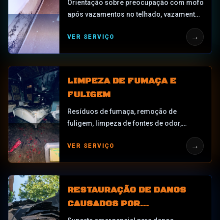
Orientação sobre preocupação com mofo
após vazamentos no telhado, vazamentos
de CA, vazamentos no encanamento,
→
VER SERVIÇO
intrusão de águas pluviais, secagem
retardada, odor de mofo ou crescimento
visível.
LIMPEZA DE FUMAÇA E
FULIGEM
Resíduos de fumaça, remoção de
fuligem, limpeza de fontes de odor,
limpeza de superfícies, suporte de
→
VER SERVIÇO
filtragem de ar e documentação após
danos por incêndio ou fumaça.
RESTAURAÇÃO DE DANOS
CAUSADOS POR
TEMPESTADES