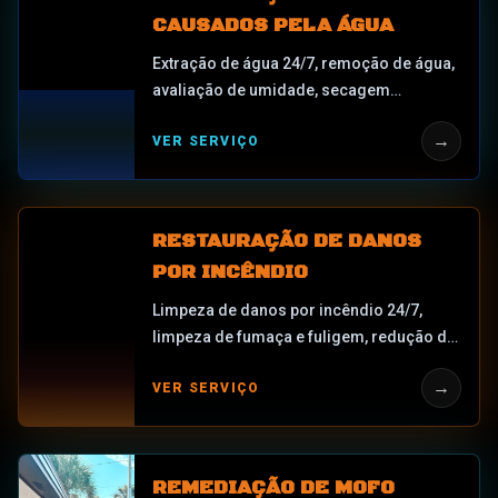
CAUSADOS PELA ÁGUA
Extração de água 24/7, remoção de água,
avaliação de umidade, secagem
estrutural, desumidificação e suporte à
→
VER SERVIÇO
documentação de restauração.
RESTAURAÇÃO DE DANOS
POR INCÊNDIO
Limpeza de danos por incêndio 24/7,
limpeza de fumaça e fuligem, redução de
odor, embarque de emergência, revisão
→
VER SERVIÇO
de água de combate a incêndio,
coordenação de conteúdo e suporte de
documentação de seguro.
REMEDIAÇÃO DE MOFO