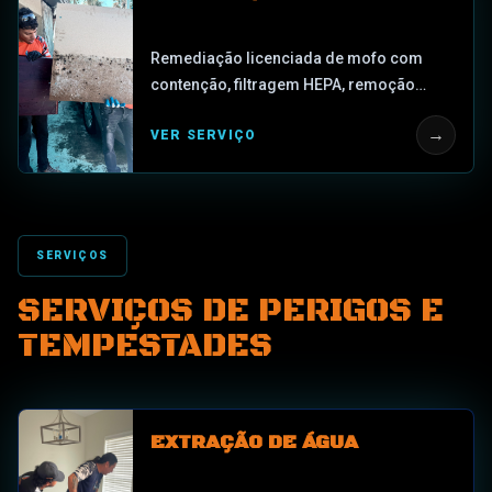
Remediação licenciada de mofo com
contenção, filtragem HEPA, remoção
controlada de material afetado, limpeza
→
VER SERVIÇO
detalhada, coordenação de condições de
umidade, documentação e coordenação
de avaliador independente quando
necessário. Perfil de dano local
SERVIÇOS
SERVIÇOS DE PERIGOS E
TEMPESTADES
EXTRAÇÃO DE ÁGUA