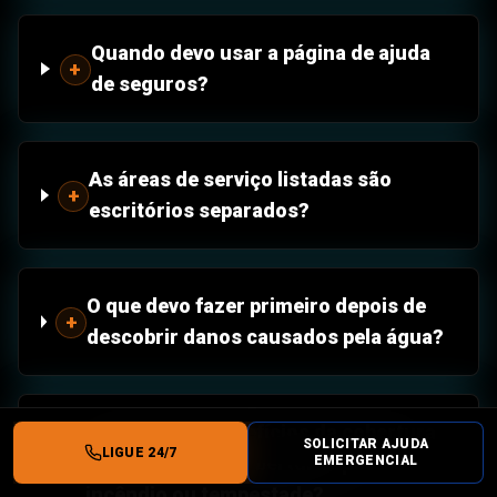
Quando devo usar a página de ajuda
+
de seguros?
As áreas de serviço listadas são
+
escritórios separados?
O que devo fazer primeiro depois de
+
descobrir danos causados pela água?
Quais são os benefícios da cobertura
SOLICITAR AJUDA
LIGUE 24/7
profissional de cobertura após
+
EMERGENCIAL
incêndio ou tempestade?