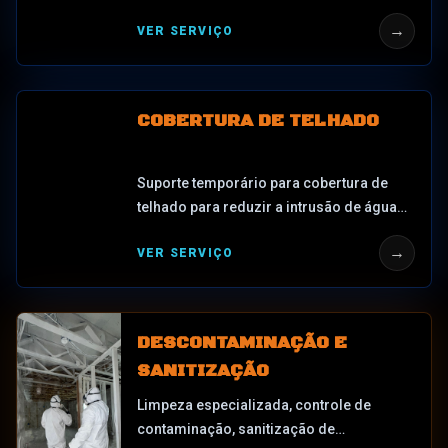
danificadas, aberturas contra incêndio,
→
VER SERVIÇO
aberturas contra tempestades, aberturas
contra impacto de veículos, vitrines
expostas, aberturas de garagem e
propriedades não seguras em St. Cloud e
COBERTURA DE TELHADO
Central Florida.
Suporte temporário para cobertura de
telhado para reduzir a intrusão de água
após tempestades, danos causados pelo
→
VER SERVIÇO
vento, galhos caídos, telhas perdidas,
furos no telhado ou falhas no telhado em
St. Cloud e Central Florida.
DESCONTAMINAÇÃO E
SANITIZAÇÃO
Limpeza especializada, controle de
contaminação, sanitização de