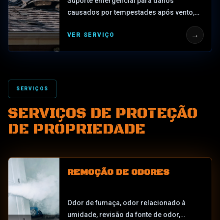
Suporte emergencial para danos
causados por tempestades após vento,
chuva, vazamentos no telhado, furacões,
→
VER SERVIÇO
detritos caídos, aberturas quebradas,
intrusão de água, problemas de mofo e
exposição de propriedade.
SERVIÇOS
SERVIÇOS DE PROTEÇÃO
DE PROPRIEDADE
REMOÇÃO DE ODORES
Odor de fumaça, odor relacionado à
umidade, revisão da fonte de odor,