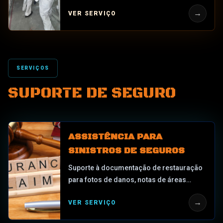
superfícies, controle de odores, limpeza
→
VER SERVIÇO
de materiais afetados e suporte de
restauração com segurança em primeiro
lugar.
SERVIÇOS
SUPORTE DE SEGURO
ASSISTÊNCIA PARA
SINISTROS DE SEGUROS
Suporte à documentação de restauração
para fotos de danos, notas de áreas
afetadas, registros de mitigação,
→
VER SERVIÇO
registros de secagem, notas de limpeza,
lonas de telhado ou notas de tábuas,