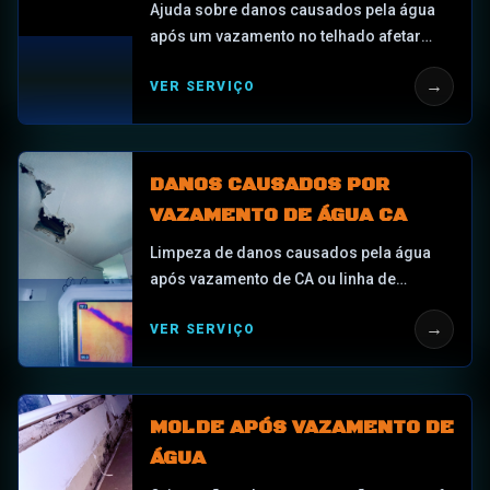
TELHADO
Ajuda sobre danos causados pela água
após um vazamento no telhado afetar
tetos, isolamento, drywall, sótãos,
→
VER SERVIÇO
armários, pisos, áreas elétricas ou
conteúdos.
DANOS CAUSADOS POR
VAZAMENTO DE ÁGUA CA
Limpeza de danos causados pela água
após vazamento de CA ou linha de
condensado em tetos molhados,
→
VER SERVIÇO
armários, drywall, armários, pisos e
cavidades ocultas nas paredes em
Central Florida.
MOLDE APÓS VAZAMENTO DE
ÁGUA