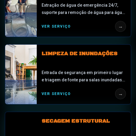
Extração de água de emergência 24/7,
suporte para remoção de água para água
parada acessível, piso encharcado,
→
VER SERVIÇO
vazamentos de encanamento,
vazamentos no telhado, vazamentos de
eletrodomésticos, problemas de linha CA
e invasões causadas por tempestades
LIMPEZA DE INUNDAÇÕES
blindadas em St. Cloud e Central Florida.
Entrada de segurança em primeiro lugar
e triagem de fonte para salas inundadas
ou intrusão de água provocada por
→
VER SERVIÇO
tempestades antes que qualquer escopo
de extração, secagem, limpeza ou
documentação seja confirmado.
SECAGEM ESTRUTURAL