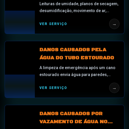
Leituras de umidade, planos de secagem,
desumidificação, movimento de ar,
registros de secagem e documentação
→
VER SERVIÇO
para drywall molhado, armários
molhados, piso, isolamento e umidade
oculta após danos causados pela água.
DANOS CAUSADOS PELA
ÁGUA DO TUBO ESTOURADO
A limpeza de emergência após um cano
estourado envia água para paredes,
pisos, tetos, armários e cavidades
→
VER SERVIÇO
escondidas em St. Cloud e Central
Florida.
DANOS CAUSADOS POR
VAZAMENTO DE ÁGUA NO