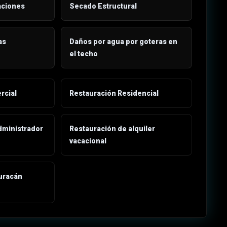
aciones
Secado Estructural
as
Daños por agua por goteras en
el techo
rcial
Restauración Residencial
dministrador
Restauración de alquiler
vacacional
uracán