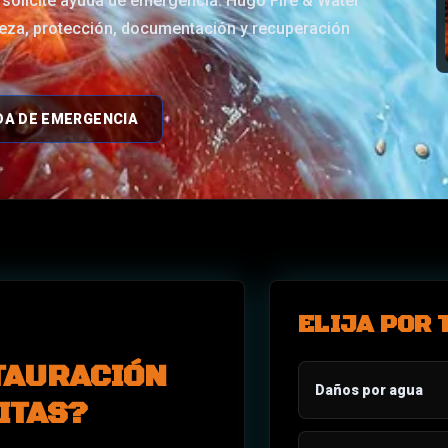
y solicite ayuda de emergencia. Hugo Fire & Water
pieza, protección, documentación y recuperación
DA DE EMERGENCIA
ELIJA POR 
TAURACIÓN
Daños por agua
ITAS?