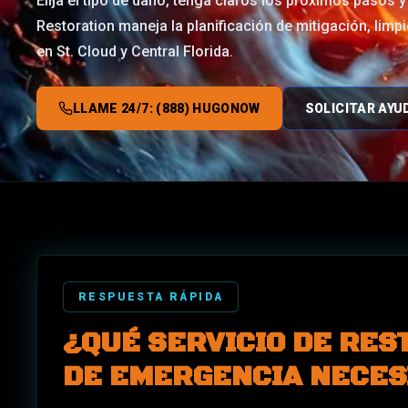
Elija el tipo de daño, tenga claros los próximos pasos 
Restoration maneja la planificación de mitigación, lim
en St. Cloud y Central Florida.
LLAME 24/7: (888) HUGONOW
SOLICITAR AYU
RESPUESTA RÁPIDA
¿QUÉ SERVICIO DE RES
DE EMERGENCIA NECES