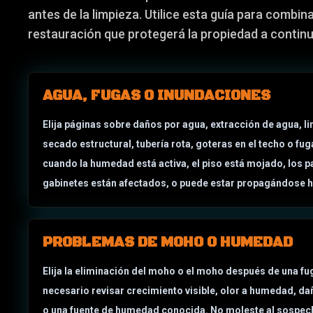
antes de la limpieza. Utilice esta guía para combin
restauración que protegerá la propiedad a contin
AGUA, FUGAS O INUNDACIONES
Elija páginas sobre daños por agua, extracción de agua, l
secado estructural, tubería rota, goteras en el techo o fu
cuando la humedad está activa, el piso está mojado, los p
gabinetes están afectados, o puede estar propagándose 
PROBLEMAS DE MOHO O HUMEDAD
Elija la eliminación del moho o el moho después de una f
necesario revisar crecimiento visible, olor a humedad, d
o una fuente de humedad conocida. No moleste al sospe