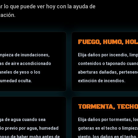
ar lo que puede ver hoy con la ayuda de
uación.
FUEGO, HUMO, HOL
impieza de inundaciones,
Elija daños por incendio, lim
gas de aire acondicionado
contenidos o taponado cuando
aneles de yeso o los
aberturas dañadas, pertenenc
humedad oculta.
extinción de incendios.
TORMENTA, TECHO
uga de agua cuando sea
Elija daños por tormentas, l
año previo por agua, humedad
goteras en el techo o limpiez
choso de haber moho antes de
viento, los daños en el techo